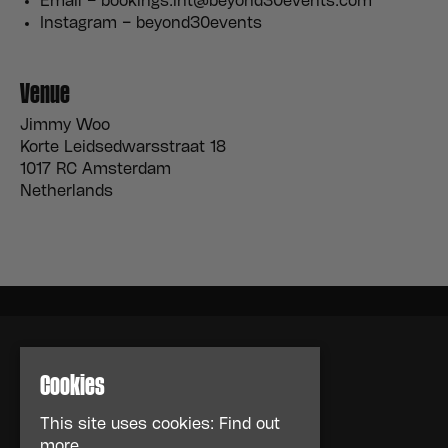
Email – bookings.int@beyond30events.com
Instagram – beyond30events
Venue
Jimmy Woo
Korte Leidsedwarsstraat 18
1017 RC Amsterdam
Netherlands
Cookies
This site uses cookies:
Find out
more.