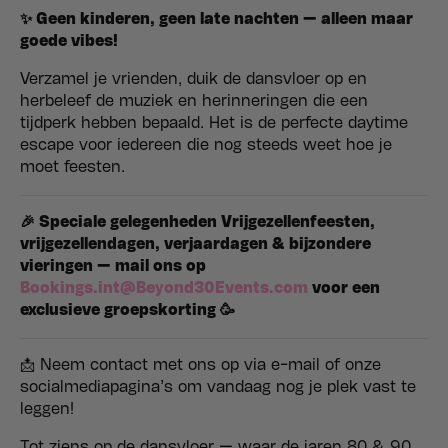
✨ Geen kinderen, geen late nachten — alleen maar
goede vibes!
Verzamel je vrienden, duik de dansvloer op en
herbeleef de muziek en herinneringen die een
tijdperk hebben bepaald. Het is de perfecte daytime
escape voor iedereen die nog steeds weet hoe je
moet feesten.
🎉 Speciale gelegenheden Vrijgezellenfeesten,
vrijgezellendagen, verjaardagen & bijzondere
vieringen — mail ons op
Bookings.int@Beyond30Events.com
voor een
exclusieve groepskorting 🥳
📩 Neem contact met ons op via e-mail of onze
socialmediapagina’s om vandaag nog je plek vast te
leggen!
Tot ziens op de dansvloer — waar de jaren 80 & 90