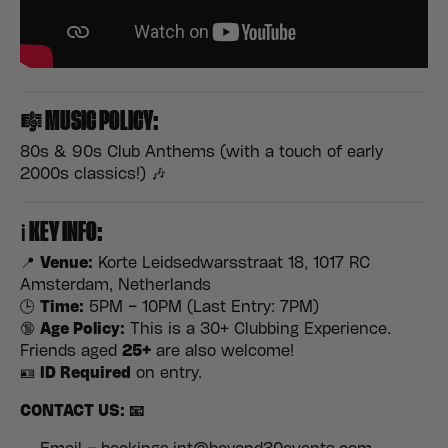
🎼
MUSIC POLICY:
80s & 90s Club Anthems (with a touch of early
2000s classics!) 🎶
ℹ️
KEY INFO:
📍
Venue:
Korte Leidsedwarsstraat 18, 1017 RC
Amsterdam, Netherlands
🕒
Time:
5PM – 10PM (Last Entry: 7PM)
🔞
Age Policy:
This is a 30+ Clubbing Experience.
Friends aged
25+
are also welcome!
🪪
ID Required
on entry.
CONTACT US: 📧