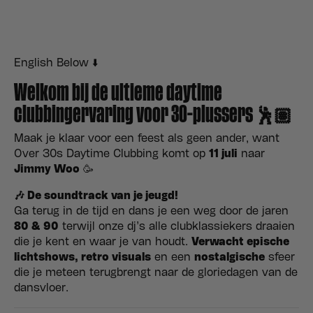
English Below ⬇️
Welkom bij de ultieme daytime
clubbingervaring voor 30-plussers 🕺🏽
Maak je klaar voor een feest als geen ander, want
Over 30s Daytime Clubbing komt op
11 juli
naar
Jimmy Woo
🥳
🎶 De soundtrack van je jeugd!
Ga terug in de tijd en dans je een weg door de jaren
80 & 90
terwijl onze dj’s alle clubklassiekers draaien
die je kent en waar je van houdt.
Verwacht epische
lichtshows, retro visuals
en een
nostalgische
sfeer
die je meteen terugbrengt naar de gloriedagen van de
dansvloer.